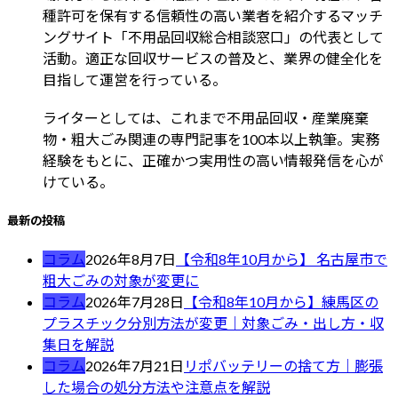
種許可を保有する信頼性の高い業者を紹介するマッチ
ングサイト「不用品回収総合相談窓口」の代表として
活動。適正な回収サービスの普及と、業界の健全化を
目指して運営を行っている。
ライターとしては、これまで不用品回収・産業廃棄
物・粗大ごみ関連の専門記事を100本以上執筆。実務
経験をもとに、正確かつ実用性の高い情報発信を心が
けている。
最新の投稿
コラム
2026年8月7日
【令和8年10月から】 名古屋市で
粗大ごみの対象が変更に
コラム
2026年7月28日
【令和8年10月から】練馬区の
プラスチック分別方法が変更｜対象ごみ・出し方・収
集日を解説
コラム
2026年7月21日
リポバッテリーの捨て方｜膨張
した場合の処分方法や注意点を解説