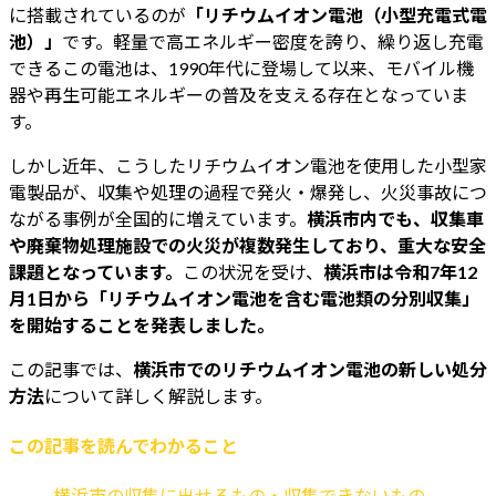
時
に搭載されているのが
「リチウムイオン電池（小型充電式電
:
池）」
です。軽量で高エネルギー密度を誇り、繰り返し充電
できるこの電池は、1990年代に登場して以来、モバイル機
器や再生可能エネルギーの普及を支える存在となっていま
す。
しかし近年、こうしたリチウムイオン電池を使用した小型家
電製品が、収集や処理の過程で発火・爆発し、火災事故につ
ながる事例が全国的に増えています。
横浜市内でも、収集車
や廃棄物処理施設での火災が複数発生しており、重大な安全
課題となっています。
この状況を受け、
横浜市は令和7年12
月1日から「リチウムイオン電池を含む電池類の分別収集」
を開始することを発表しました。
この記事では、
横浜市でのリチウムイオン電池の新しい処分
方法
について詳しく解説します。
この記事を読んでわかること
横浜市の収集に出せるもの・収集できないもの