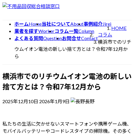
コ
ナ
ン
ビ
テ
ゲ
ホーム
Home
当社について
About
事例紹介
Jirei
ン
ー
HOME
業者を探す
Worker
コラム一覧
Column
ツ
シ
コラム
よくある質問
Question
お問合せ
Contact
へ
ョ
横浜市でのリチ
ス
ン
ウムイオン電池の新しい捨て方とは？令和7年12月か
キ
に
ら
ッ
移
プ
動
横浜市でのリチウムイオン電池の新しい
捨て方とは？令和7年12月から
最
2025年12月10日
2026年1月9日
長野
終
更
新
私たちの生活に欠かせないスマートフォンや携帯ゲーム機、
日
モバイルバッテリーやコードレスタイプの掃除機。その多く