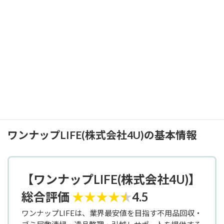
株式会社春江の口コミ
★
★
★
★
★
利用者の声
5.0
Great 会社
引用元：Googleレビュー
ワンナップLIFE(株式会社4U)の基本情報
【ワンナップLIFE(株式会社4U)】
総合評価
★
★
★
★
★
4.5
ワンナップLIFEは、業界最安値を目指す不用品回収・