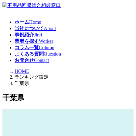
コ
ナ
ン
ビ
テ
ゲ
ホーム
Home
ン
ー
当社について
About
ツ
シ
事例紹介
Jirei
へ
ョ
業者を探す
Worker
ス
ン
コラム一覧
Column
キ
に
よくある質問
Question
ッ
移
お問合せ
Contact
プ
動
HOME
ランキング設定
千葉県
千葉県