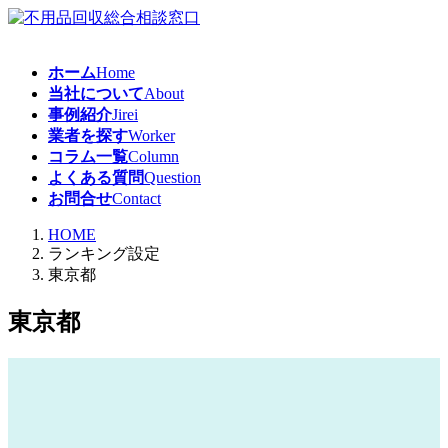
コ
ナ
ン
ビ
テ
ゲ
ホーム
Home
ン
ー
当社について
About
ツ
シ
事例紹介
Jirei
へ
ョ
業者を探す
Worker
ス
ン
コラム一覧
Column
キ
に
よくある質問
Question
ッ
移
お問合せ
Contact
プ
動
HOME
ランキング設定
東京都
東京都