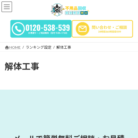
コ
ナ
ン
ビ
テ
ゲ
ン
ー
ツ
シ
へ
ョ
ス
ン
キ
に
HOME
ランキング設定
解体工事
ッ
移
プ
動
解体工事