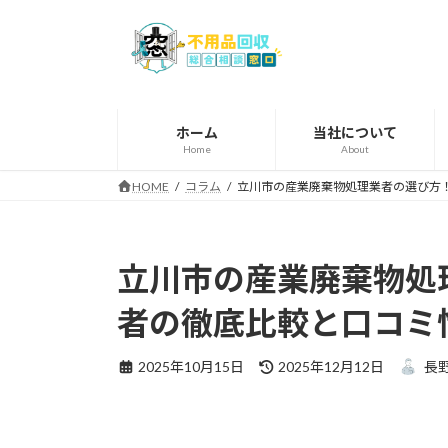
コ
ナ
ン
ビ
テ
ゲ
ン
ー
ツ
シ
へ
ョ
ホーム
当社について
Home
About
ス
ン
キ
に
HOME
コラム
立川市の産業廃棄物処理業者の選び方
ッ
移
プ
動
立川市の産業廃棄物処
者の徹底比較と口コミ
最
2025年10月15日
2025年12月12日
長
終
更
新
日