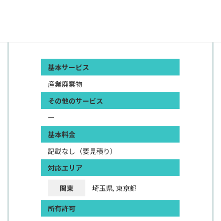
たします。お見積りは無料です。処理だけでなく買取
や再資源化までワンストップで支援いたします。
出典：㈱アーネストワン 白岡市・下大崎リサイクル処理場
基本サービス
産業廃棄物
その他のサービス
ー
基本料金
記載なし（要見積り）
対応エリア
関東
埼玉県, 東京都
所有許可