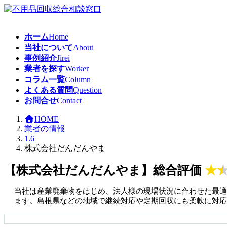
コ
ナ
ン
ビ
テ
ゲ
ホーム
Home
ン
ー
当社について
About
ツ
シ
事例紹介
Jirei
へ
ョ
業者を探す
Worker
ス
ン
コラム一覧
Column
キ
に
よくある質問
Question
ッ
移
お問合せ
Contact
プ
動
HOME
業者の情報
1.6
株式会社だんだんやま
【株式会社だんだんやま】総合評価
★
当社は産業廃棄物をはじめ、法人様の現場状況に合わせた最適
ます。島根県などの地域で継続対応や定期回収にも柔軟に対応