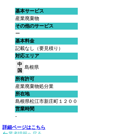
基本サービス
産業廃棄物
その他のサービス
ー
基本料金
記載なし（要見積り）
対応エリア
中
島根県
国
所有許可
産業廃棄物処分業
所在地
島根県松江市新庄町１２００
営業時間
-
詳細ページはこちら
業者情報へ戻る