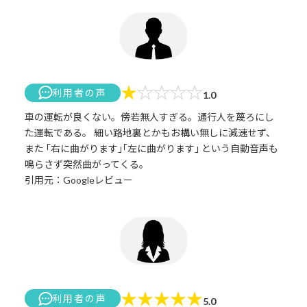
★
☆
☆
☆
☆
利用者の声
1.0
車の運転が良くない。傍若無人すぎる。通行人を蔑ろにし
た運転である。 細い路地裏とかもお構い無しに減速せず、
また ｢右に曲がります｣｢左に曲がります｣ という自動音声も
鳴らさず突然曲がってくる。
引用元：Googleレビュー
★
★
★
★
★
利用者の声
5.0