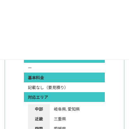
でワンストップで支援いたします。
出典：株式会社エコプラネット
基本サービス
ゴミ屋敷, 遺品整理, 生前整理, 特殊清掃,
片付け, 火災現場, 解体工事, 産業廃棄物
その他のサービス
ー
基本料金
記載なし（要見積り）
対応エリア
中部
岐阜県, 愛知県
近畿
三重県
四国
愛媛県