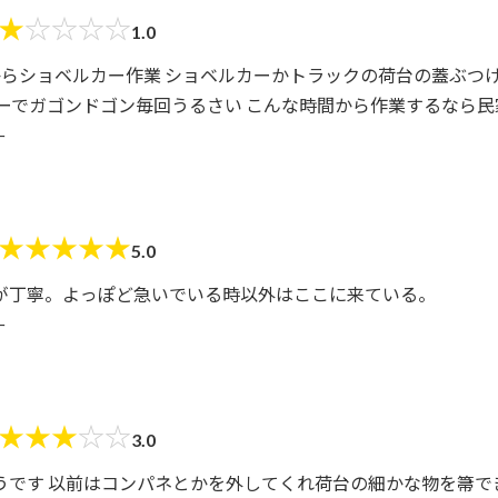
★
☆
☆
☆
☆
1.0
からショベルカー作業 ショベルカーかトラックの荷台の蓋ぶつ
カーでガゴンドゴン毎回うるさい こんな時間から作業するなら
ー
★
★
★
★
★
5.0
が丁寧。よっぽど急いでいる時以外はここに来ている。
ー
★
★
★
☆
☆
3.0
うです 以前はコンパネとかを外してくれ荷台の細かな物を箒で