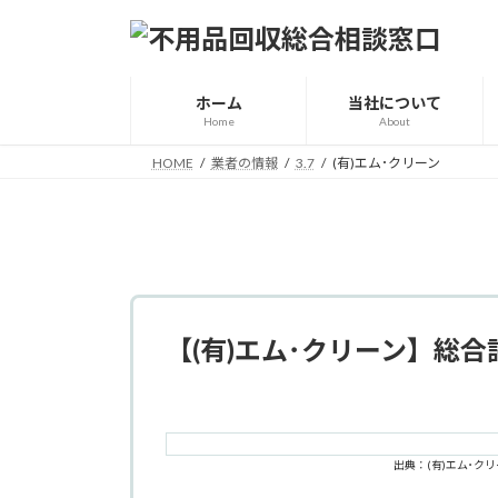
コ
ナ
ン
ビ
テ
ゲ
ン
ー
ホーム
当社について
ツ
シ
Home
About
へ
ョ
HOME
業者の情報
3.7
(有)エム･クリーン
ス
ン
キ
に
ッ
移
プ
動
【(有)エム･クリーン】総合
出典：(有)エム･ク