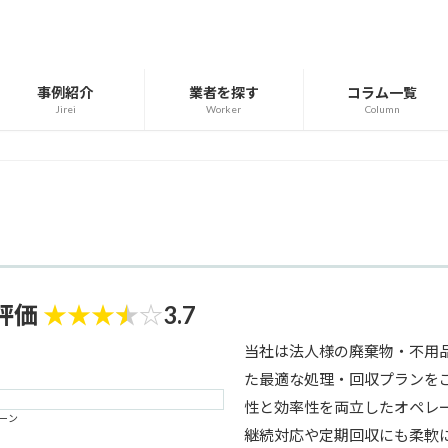
事例紹介
業者を探す
コラム一覧
Jirei
Worker
Column
評価
★
★
★
★
☆
3.7
当社は法人様の廃棄物・不用
た最適な処理・回収プランを
性と効率性を両立したオペレ
リーン
継続対応や定期回収にも柔軟