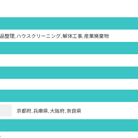
遺品整理, ハウスクリーニング, 解体工事, 産業廃棄物
京都府, 兵庫県, 大阪府, 奈良県
可