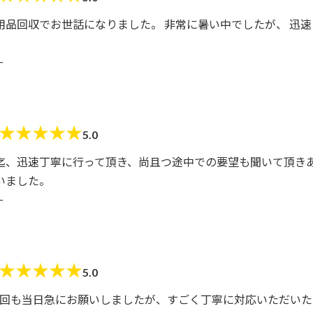
用品回収でお世話になりました。 非常に暑い中でしたが、 迅速
ー
★
★
★
★
★
5.0
迄、迅速丁寧に行って頂き、尚且つ途中での要望も聞いて頂きあ
いました。
ー
★
★
★
★
★
5.0
前回も当日急にお願いしましたが、すごく丁寧に対応いただいた