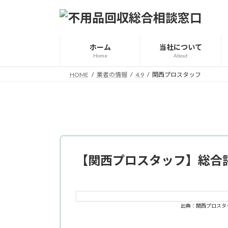
コ
ナ
ン
ビ
テ
ゲ
ン
ー
ホーム
当社について
ツ
シ
Home
About
へ
ョ
HOME
業者の情報
4.9
関西プロスタッフ
ス
ン
キ
に
ッ
移
プ
動
【関西プロスタッフ】総合
出典：関西プロスタ