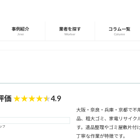
事例紹介
業者を探す
コラム一覧
Jirei
Worker
Column
評価
★
★
★
★
★
4.9
大阪・奈良・兵庫・京都で不
品、粗大ゴミ、家電リサイク
ッフ
す。遺品整理やゴミ屋敷片付
丁寧な作業が特徴です。