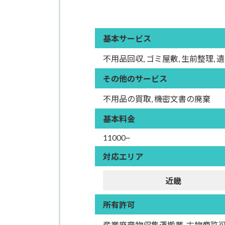
基本サービス
不用品回収, ゴミ屋敷, 生前整理, 
その他のサービス
不用品の買取, 機密文書の廃棄
基本料金
11000~
対応エリア
近畿
所有許可
産業廃棄物収集運搬業, 古物商許