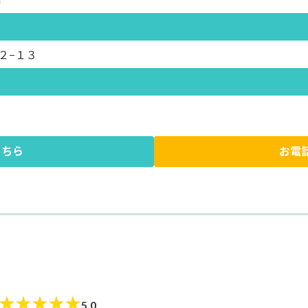
２−１３
こちら
お電
★
★
★
★
★
5.0