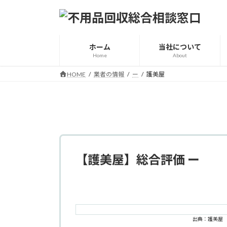
コ
ナ
ン
ビ
テ
ゲ
ン
ー
ホーム
当社について
ツ
シ
Home
About
へ
ョ
HOME
業者の情報
ー
護美屋
ス
ン
キ
に
ッ
移
プ
動
【護美屋】総合評価
ー
出典：護美屋