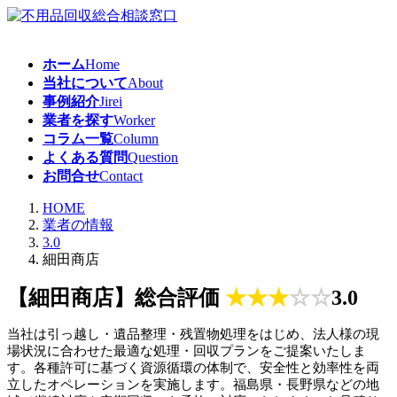
コ
ナ
ン
ビ
テ
ゲ
ホーム
Home
ン
ー
当社について
About
ツ
シ
事例紹介
Jirei
へ
ョ
業者を探す
Worker
ス
ン
コラム一覧
Column
キ
に
よくある質問
Question
ッ
移
お問合せ
Contact
プ
動
HOME
業者の情報
3.0
細田商店
【細田商店】総合評価
★
★
★
☆
☆
3.0
当社は引っ越し・遺品整理・残置物処理をはじめ、法人様の現
場状況に合わせた最適な処理・回収プランをご提案いたしま
す。各種許可に基づく資源循環の体制で、安全性と効率性を両
立したオペレーションを実施します。福島県・長野県などの地