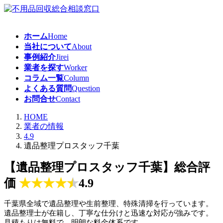
コ
ナ
ン
ビ
テ
ゲ
ホーム
Home
ン
ー
当社について
About
ツ
シ
事例紹介
Jirei
へ
ョ
業者を探す
Worker
ス
ン
コラム一覧
Column
キ
に
よくある質問
Question
ッ
移
お問合せ
Contact
プ
動
HOME
業者の情報
4.9
遺品整理プロスタッフ千葉
【遺品整理プロスタッフ千葉】総合評
価
★
★
★
★
★
4.9
千葉県全域で遺品整理や生前整理、特殊清掃を行っています。
遺品整理士が在籍し、丁寧な仕分けと迅速な対応が強みです。
見積もりは無料で、明朗な料金体系です。