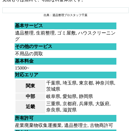
出典：遺品整理プロスタッフ千葉
基本サービス
遺品整理, 生前整理, ゴミ屋敷, ハウスクリーニン
グ
その他のサービス
不用品の買取
基本料金
15000~
対応エリア
千葉県, 埼玉県, 東京都, 神奈川県,
関東
茨城県
中部
岐阜県, 愛知県, 静岡県
三重県, 京都府, 兵庫県, 大阪府,
近畿
奈良県, 滋賀県
所有許可
産業廃棄物収集運搬業, 遺品整理士, 古物商許可