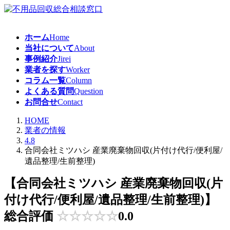
コ
ナ
ン
ビ
テ
ゲ
ホーム
Home
ン
ー
当社について
About
ツ
シ
事例紹介
Jirei
へ
ョ
業者を探す
Worker
ス
ン
コラム一覧
Column
キ
に
よくある質問
Question
ッ
移
お問合せ
Contact
プ
動
HOME
業者の情報
4.8
合同会社ミツハシ 産業廃棄物回収(片付け代行/便利屋/
遺品整理/生前整理)
【合同会社ミツハシ 産業廃棄物回収(片
付け代行/便利屋/遺品整理/生前整理)】
総合評価
☆
☆
☆
☆
☆
0.0