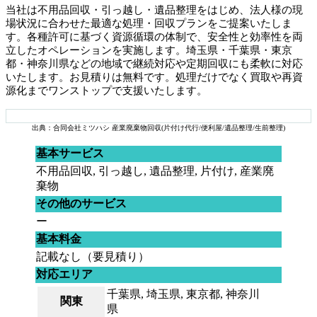
当社は不用品回収・引っ越し・遺品整理をはじめ、法人様の現
場状況に合わせた最適な処理・回収プランをご提案いたしま
す。各種許可に基づく資源循環の体制で、安全性と効率性を両
立したオペレーションを実施します。埼玉県・千葉県・東京
都・神奈川県などの地域で継続対応や定期回収にも柔軟に対応
いたします。お見積りは無料です。処理だけでなく買取や再資
源化までワンストップで支援いたします。
出典：合同会社ミツハシ 産業廃棄物回収(片付け代行/便利屋/遺品整理/生前整理)
基本サービス
不用品回収, 引っ越し, 遺品整理, 片付け, 産業廃
棄物
その他のサービス
ー
基本料金
記載なし（要見積り）
対応エリア
千葉県, 埼玉県, 東京都, 神奈川
関東
県