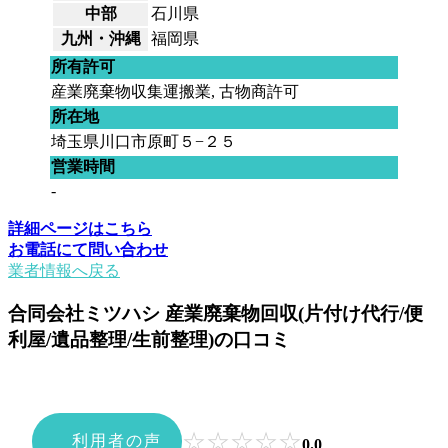
中部
石川県
九州・沖縄
福岡県
所有許可
産業廃棄物収集運搬業, 古物商許可
所在地
埼玉県川口市原町５−２５
営業時間
-
詳細ページはこちら
お電話にて問い合わせ
業者情報へ戻る
合同会社ミツハシ 産業廃棄物回収(片付け代行/便
利屋/遺品整理/生前整理)の口コミ
☆
☆
☆
☆
☆
利用者の声
0.0