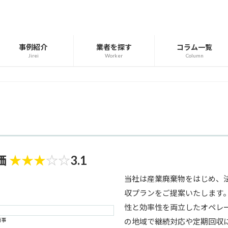
事例紹介
業者を探す
コラム一覧
Jirei
Worker
Column
価
★
★
★
☆
☆
3.1
当社は産業廃棄物をはじめ、
収プランをご提案いたします
性と効率性を両立したオペレ
商事
の地域で継続対応や定期回収