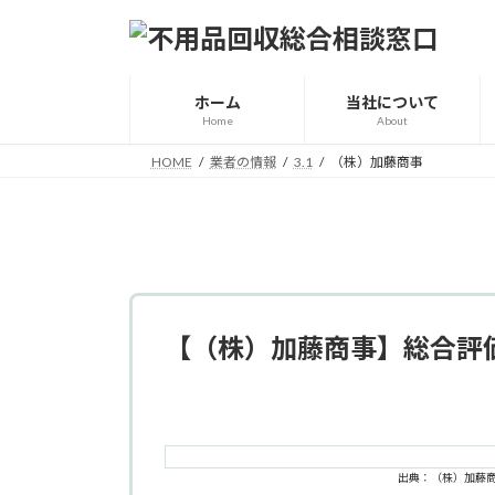
コ
ナ
ン
ビ
テ
ゲ
ン
ー
ホーム
当社について
ツ
シ
Home
About
へ
ョ
HOME
業者の情報
3.1
（株）加藤商事
ス
ン
キ
に
ッ
移
プ
動
【（株）加藤商事】総合評
出典：（株）加藤