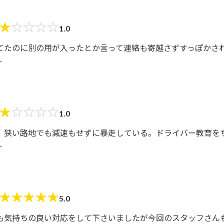
★
☆
☆
☆
☆
1.0
てたのに別の用が入ったとか言って連絡も寄越さずすっぽかされ
ー
★
☆
☆
☆
☆
1.0
、狭い路地でも減速もせずに暴走している。ドライバー教育を
ー
★
★
★
★
★
5.0
も気持ちの良い対応をして下さいましたが今回のスタッフさん