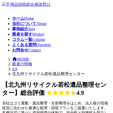
コ
ナ
ン
ビ
テ
ゲ
ホーム
Home
ン
ー
当社について
About
ツ
シ
事例紹介
Jirei
へ
ョ
業者を探す
Worker
ス
ン
コラム一覧
Column
キ
に
よくある質問
Question
ッ
移
お問合せ
Contact
プ
動
HOME
業者の情報
4.9
北九州リサイクル若松遺品整理センター
【北九州リサイクル若松遺品整理セン
ター】総合評価
★
★
★
★
★
4.9
当社はゴミ屋敷・遺品整理・生前整理をはじめ、法人様の現場
状況に合わせた最適な処理・回収プランをご提案いたします。
各種許可に基づく資源循環の体制で、安全性と効率性を両立し