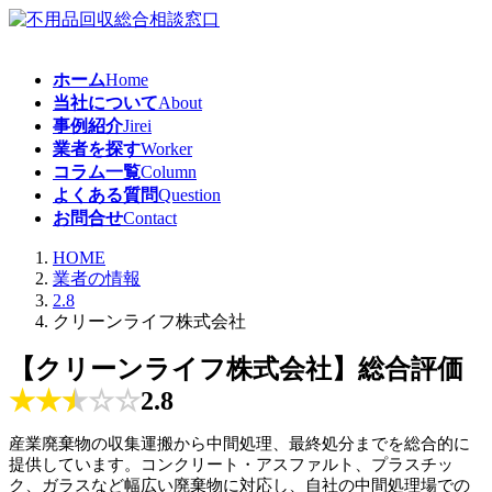
コ
ナ
ン
ビ
テ
ゲ
ホーム
Home
ン
ー
当社について
About
ツ
シ
事例紹介
Jirei
へ
ョ
業者を探す
Worker
ス
ン
コラム一覧
Column
キ
に
よくある質問
Question
ッ
移
お問合せ
Contact
プ
動
HOME
業者の情報
2.8
クリーンライフ株式会社
【クリーンライフ株式会社】総合評価
★
★
★
☆
☆
2.8
産業廃棄物の収集運搬から中間処理、最終処分までを総合的に
提供しています。コンクリート・アスファルト、プラスチッ
ク、ガラスなど幅広い廃棄物に対応し、自社の中間処理場での