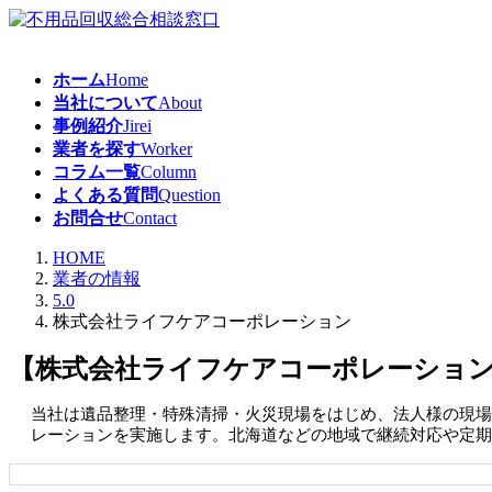
コ
ナ
ン
ビ
テ
ゲ
ホーム
Home
ン
ー
当社について
About
ツ
シ
事例紹介
Jirei
へ
ョ
業者を探す
Worker
ス
ン
コラム一覧
Column
キ
に
よくある質問
Question
ッ
移
お問合せ
Contact
プ
動
HOME
業者の情報
5.0
株式会社ライフケアコーポレーション
【株式会社ライフケアコーポレーショ
当社は遺品整理・特殊清掃・火災現場をはじめ、法人様の現場
レーションを実施します。北海道などの地域で継続対応や定期