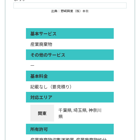
出典：野崎興業（株）本社
基本サービス
産業廃棄物
その他のサービス
ー
基本料金
記載なし（要見積り）
対応エリア
千葉県, 埼玉県, 神奈川
関東
県
所有許可
産業廃棄物収集運搬業, 産業廃棄物処分