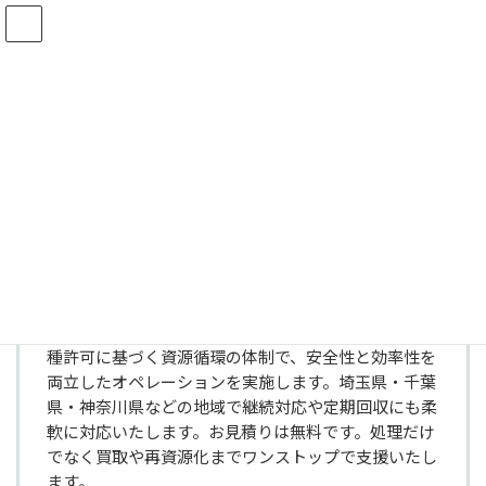
コ
ナ
ン
ビ
テ
ゲ
ン
ー
ツ
シ
HOME
業者の情報
4.0
野崎興業（株）本社
へ
ョ
ス
ン
キ
に
ッ
移
プ
動
【野崎興業（株）本社】総合評価
★
★
★
★
☆
4.0
当社は産業廃棄物をはじめ、法人様の現場状況に合わ
せた最適な処理・回収プランをご提案いたします。各
種許可に基づく資源循環の体制で、安全性と効率性を
両立したオペレーションを実施します。埼玉県・千葉
県・神奈川県などの地域で継続対応や定期回収にも柔
軟に対応いたします。お見積りは無料です。処理だけ
でなく買取や再資源化までワンストップで支援いたし
ます。