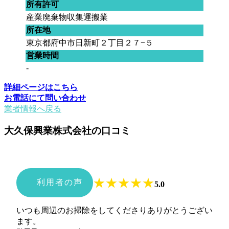
所有許可
産業廃棄物収集運搬業
所在地
東京都府中市日新町２丁目２７−５
営業時間
-
詳細ページはこちら
お電話にて問い合わせ
業者情報へ戻る
大久保興業株式会社の口コミ
★
★
★
★
★
利用者の声
5.0
いつも周辺のお掃除をしてくださりありがとうござい
ます。