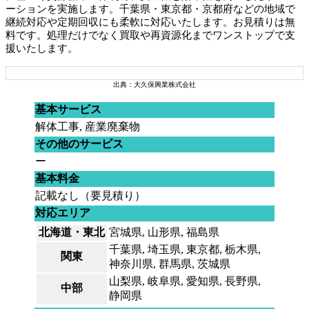
ーションを実施します。千葉県・東京都・京都府などの地域で
継続対応や定期回収にも柔軟に対応いたします。お見積りは無
料です。処理だけでなく買取や再資源化までワンストップで支
援いたします。
出典：大久保興業株式会社
基本サービス
解体工事, 産業廃棄物
その他のサービス
ー
基本料金
記載なし（要見積り）
対応エリア
北海道・東北
宮城県, 山形県, 福島県
千葉県, 埼玉県, 東京都, 栃木県,
関東
神奈川県, 群馬県, 茨城県
山梨県, 岐阜県, 愛知県, 長野県,
中部
静岡県