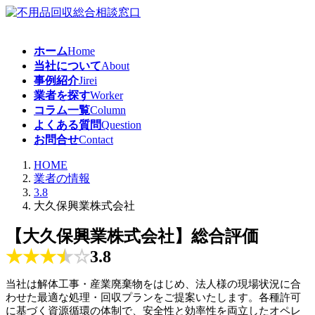
コ
ナ
ン
ビ
テ
ゲ
ホーム
Home
ン
ー
当社について
About
ツ
シ
事例紹介
Jirei
へ
ョ
業者を探す
Worker
ス
ン
コラム一覧
Column
キ
に
よくある質問
Question
ッ
移
お問合せ
Contact
プ
動
HOME
業者の情報
3.8
大久保興業株式会社
【大久保興業株式会社】総合評価
★
★
★
★
☆
3.8
当社は解体工事・産業廃棄物をはじめ、法人様の現場状況に合
わせた最適な処理・回収プランをご提案いたします。各種許可
に基づく資源循環の体制で、安全性と効率性を両立したオペレ