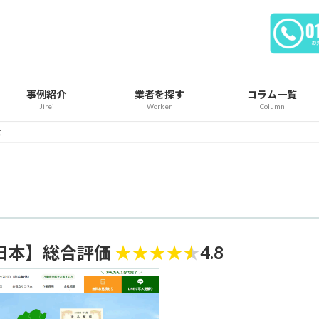
事例紹介
業者を探す
コラム一覧
Jirei
Worker
Column
本
日本】総合評価
★
★
★
★
★
4.8