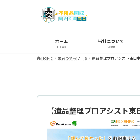
コ
ナ
ン
ビ
テ
ゲ
ン
ー
ツ
シ
へ
ョ
ホーム
当社について
Home
About
ス
ン
キ
に
HOME
業者の情報
4.8
遺品整理プロアシスト東日
ッ
移
プ
動
【遺品整理プロアシスト東