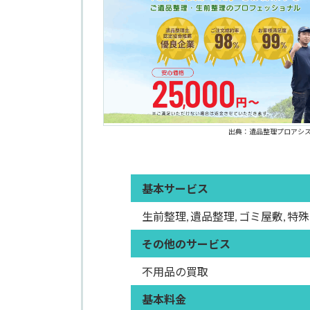
出典：遺品整理プロアシ
基本サービス
生前整理, 遺品整理, ゴミ屋敷, 特
その他のサービス
不用品の買取
基本料金