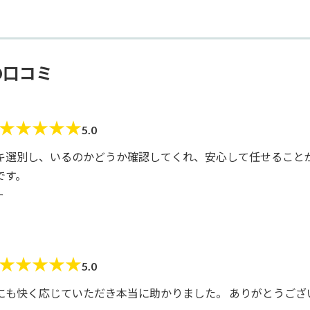
の口コミ
★
★
★
★
★
5.0
キ選別し、いるのかどうか確認してくれ、安心して任せること
です。
ー
★
★
★
★
★
5.0
にも快く応じていただき本当に助かりました。 ありがとうござ