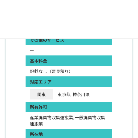
基本サービス
不用品回収, 事業系ごみの処分, 解体工事
その他のサービス
ー
基本料金
記載なし（要見積り）
対応エリア
関東
東京都, 神奈川県
所有許可
産業廃棄物収集運搬業, 一般廃棄物収集
運搬業
所在地