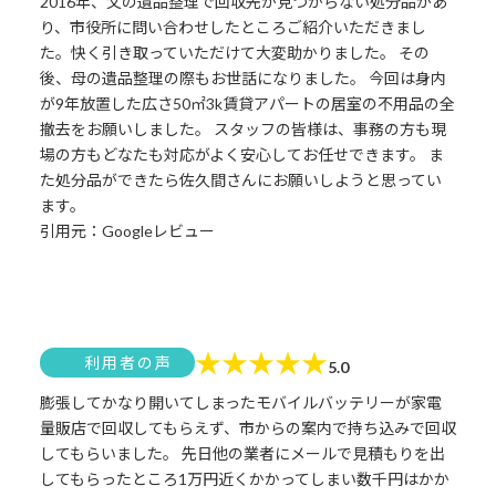
2016年、父の遺品整理で回収先が見つからない処分品があ
り、市役所に問い合わせしたところご紹介いただきまし
た。快く引き取っていただけて大変助かりました。 その
後、母の遺品整理の際もお世話になりました。 今回は身内
が9年放置した広さ50㎡3k賃貸アパートの居室の不用品の全
撤去をお願いしました。 スタッフの皆様は、事務の方も現
場の方もどなたも対応がよく安心してお任せできます。 ま
た処分品ができたら佐久間さんにお願いしようと思ってい
ます。
引用元：Googleレビュー
★
★
★
★
★
利用者の声
5.0
膨張してかなり開いてしまったモバイルバッテリーが家電
量販店で回収してもらえず、市からの案内で持ち込みで回収
してもらいました。 先日他の業者にメールで見積もりを出
してもらったところ1万円近くかかってしまい数千円はかか