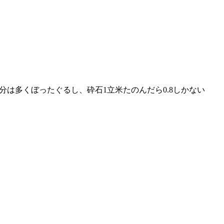
は多くぼったぐるし、砕石1立米たのんだら0.8しかない