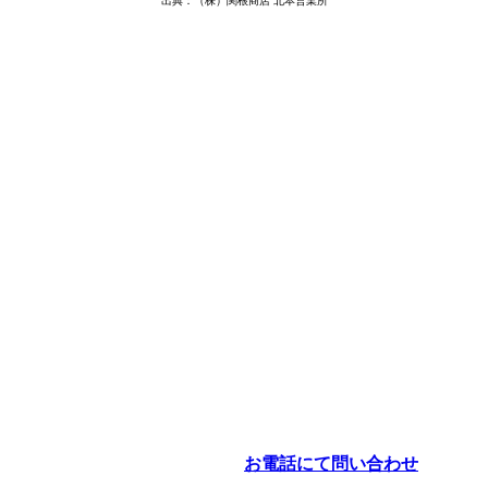
出典：（株）関根商店 北本営業所
お電話にて問い合わせ