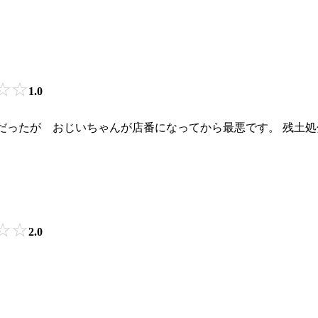
☆
☆
1.0
ったが おじいちゃんが店番になってから最悪です。 残土処分
☆
☆
2.0