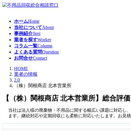
コ
ナ
ン
ビ
テ
ゲ
ホーム
Home
ン
ー
当社について
About
ツ
シ
事例紹介
Jirei
へ
ョ
業者を探す
Worker
ス
ン
コラム一覧
Column
キ
に
よくある質問
Question
ッ
移
お問合せ
Contact
プ
動
HOME
業者の情報
2.0
（株）関根商店 北本営業所
【（株）関根商店 北本営業所】総合評価
当社は法人様の廃棄物・不用品に関する幅広い課題に対応し、
ます。継続対応や定期回収にも柔軟に対応いたします。お見積