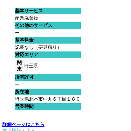
基本サービス
産業廃棄物
その他のサービス
ー
基本料金
記載なし（要見積り）
対応エリア
関
埼玉県
東
所有許可
ー
所在地
埼玉県北本市中丸６丁目１８０
営業時間
-
詳細ページはこちら
業者情報へ戻る