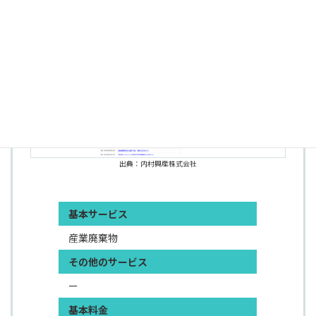
す。処理だけでなく買取や再資源化までワンストップ
で支援いたします。
出典：内村興産株式会社
基本サービス
産業廃棄物
その他のサービス
ー
基本料金