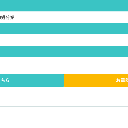
物処分業
こちら
お電