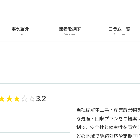
事例紹介
業者を探す
コラム一覧
Jirei
Worker
Column
★
★
★
☆
☆
3.2
当社は解体工事・産業廃棄物
な処理・回収プランをご提案
制で、安全性と効率性を両立
ー
どの地域で継続対応や定期回