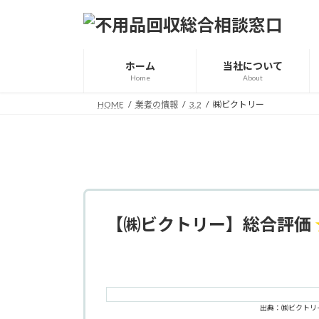
コ
ナ
ン
ビ
テ
ゲ
ン
ー
ホーム
当社について
ツ
シ
Home
About
へ
ョ
HOME
業者の情報
3.2
㈱ビクトリー
ス
ン
キ
に
ッ
移
プ
動
【㈱ビクトリー】総合評価
出典：㈱ビクトリ