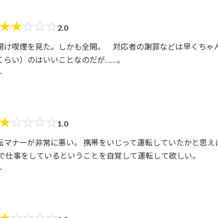
★
★
☆
☆
☆
2.0
開け喫煙を見た。しかも全開。 対応者の謝罪などは早くちゃ
くらい）のはいいことなのだが……。
ー
★
☆
☆
☆
☆
1.0
転マナーが非常に悪い。 携帯をいじって運転していたかと思え
クで仕事をしているということを自覚して運転して欲しい。
ー
★
☆
☆
☆
☆