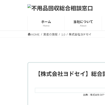
コ
ナ
ン
ビ
テ
ゲ
ン
ー
ホーム
当社について
ツ
シ
Home
About
へ
ョ
HOME
業者の情報
1.0
株式会社ヨドセイ
ス
ン
キ
に
ッ
移
プ
動
【株式会社ヨドセイ】総合
出典：株式会社ヨド