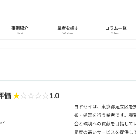
事例紹介
業者を探す
コラム一覧
Jirei
Worker
Column
評価
★
☆
☆
☆
☆
1.0
ヨドセイは、東京都足立区を
搬・処理を行う業者です。廃
セイ
会と環境への貢献を目指して
足度の高いサービスを提供し