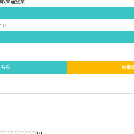
物収集運搬業
２０
こちら
お電
☆
☆
☆
☆
☆
0.0