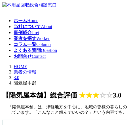
コ
ナ
ン
ビ
テ
ゲ
ホーム
Home
ン
ー
当社について
About
ツ
シ
事例紹介
Jirei
へ
ョ
業者を探す
Worker
ス
ン
コラム一覧
Column
キ
に
よくある質問
Question
ッ
移
お問合せ
Contact
プ
動
HOME
業者の情報
3.0
陽気屋本舗
【陽気屋本舗】総合評価
★
★
★
☆
☆
3.0
「陽気屋本舗」は、津軽地方を中心に、地域の皆様の暮らしの
しています。「こんなこと頼んでいいの？」という内容でも、