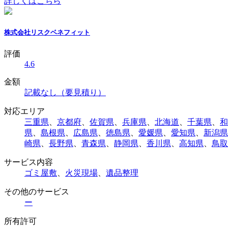
詳しくはこちら
株式会社リスクベネフィット
評価
4.6
金額
記載なし（要見積り）
対応エリア
三重県
、
京都府
、
佐賀県
、
兵庫県
、
北海道
、
千葉県
、
和
県
、
島根県
、
広島県
、
徳島県
、
愛媛県
、
愛知県
、
新潟県
崎県
、
長野県
、
青森県
、
静岡県
、
香川県
、
高知県
、
鳥取
サービス内容
ゴミ屋敷
、
火災現場
、
遺品整理
その他のサービス
ー
所有許可