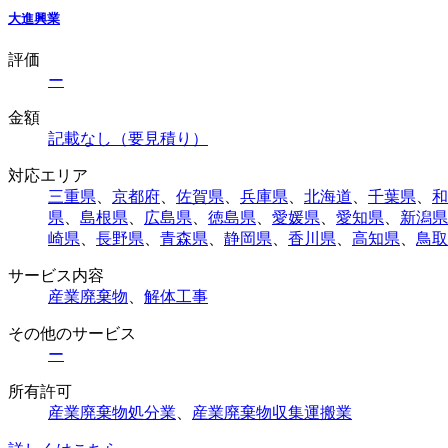
大進興業
評価
ー
金額
記載なし（要見積り）
対応エリア
三重県
、
京都府
、
佐賀県
、
兵庫県
、
北海道
、
千葉県
、
和
県
、
島根県
、
広島県
、
徳島県
、
愛媛県
、
愛知県
、
新潟県
崎県
、
長野県
、
青森県
、
静岡県
、
香川県
、
高知県
、
鳥取
サービス内容
産業廃棄物
、
解体工事
その他のサービス
ー
所有許可
産業廃棄物処分業
、
産業廃棄物収集運搬業