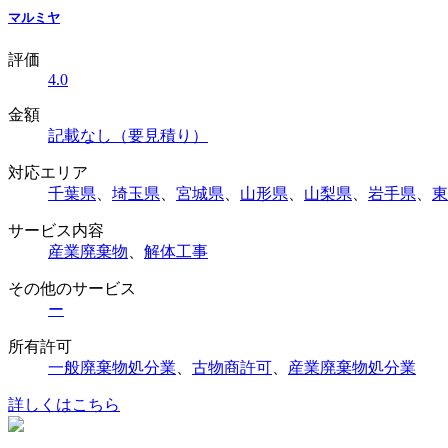
マルミヤ
評価
4.0
金額
記載なし（要見積り）
対応エリア
千葉県
、
埼玉県
、
宮城県
、
山形県
、
山梨県
、
岩手県
、
東
サービス内容
産業廃棄物
、
解体工事
その他のサービス
ー
所有許可
一般廃棄物処分業
、
古物商許可
、
産業廃棄物処分業
詳しくはこちら