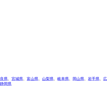
良県
、
宮城県
、
富山県
、
山梨県
、
岐阜県
、
岡山県
、
岩手県
、
広
静岡県