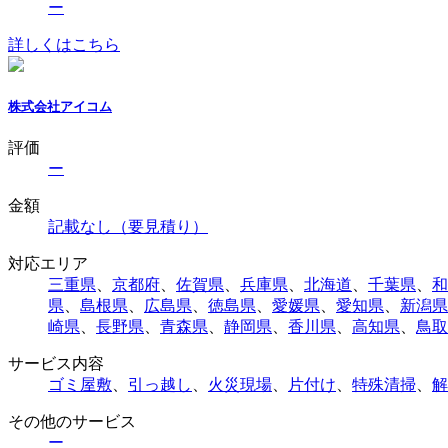
ー
詳しくはこちら
株式会社アイコム
評価
ー
金額
記載なし（要見積り）
対応エリア
三重県
、
京都府
、
佐賀県
、
兵庫県
、
北海道
、
千葉県
、
和
県
、
島根県
、
広島県
、
徳島県
、
愛媛県
、
愛知県
、
新潟県
崎県
、
長野県
、
青森県
、
静岡県
、
香川県
、
高知県
、
鳥取
サービス内容
ゴミ屋敷
、
引っ越し
、
火災現場
、
片付け
、
特殊清掃
、
解
その他のサービス
ー