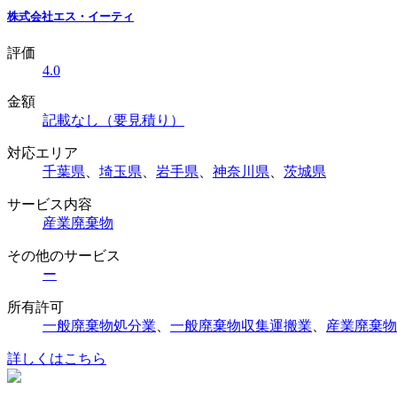
株式会社エス・イーティ
評価
4.0
金額
記載なし（要見積り）
対応エリア
千葉県
、
埼玉県
、
岩手県
、
神奈川県
、
茨城県
サービス内容
産業廃棄物
その他のサービス
ー
所有許可
一般廃棄物処分業
、
一般廃棄物収集運搬業
、
産業廃棄物
詳しくはこちら