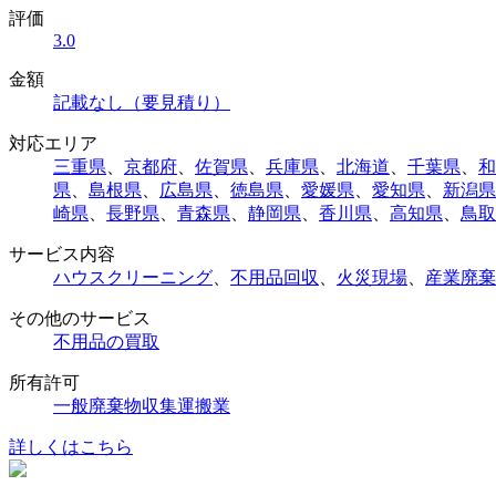
評価
3.0
金額
記載なし（要見積り）
対応エリア
三重県
、
京都府
、
佐賀県
、
兵庫県
、
北海道
、
千葉県
、
和
県
、
島根県
、
広島県
、
徳島県
、
愛媛県
、
愛知県
、
新潟県
崎県
、
長野県
、
青森県
、
静岡県
、
香川県
、
高知県
、
鳥取
サービス内容
ハウスクリーニング
、
不用品回収
、
火災現場
、
産業廃棄
その他のサービス
不用品の買取
所有許可
一般廃棄物収集運搬業
詳しくはこちら