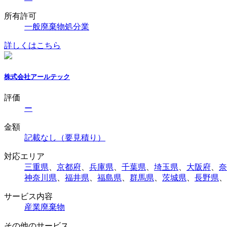
所有許可
一般廃棄物処分業
詳しくはこちら
株式会社アールテック
評価
ー
金額
記載なし（要見積り）
対応エリア
三重県
、
京都府
、
兵庫県
、
千葉県
、
埼玉県
、
大阪府
、
奈
神奈川県
、
福井県
、
福島県
、
群馬県
、
茨城県
、
長野県
、
サービス内容
産業廃棄物
その他のサービス