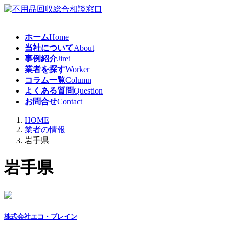
コ
ナ
ン
ビ
テ
ゲ
ホーム
Home
ン
ー
当社について
About
ツ
シ
事例紹介
Jirei
へ
ョ
業者を探す
Worker
ス
ン
コラム一覧
Column
キ
に
よくある質問
Question
ッ
移
お問合せ
Contact
プ
動
HOME
業者の情報
岩手県
岩手県
株式会社エコ・ブレイン