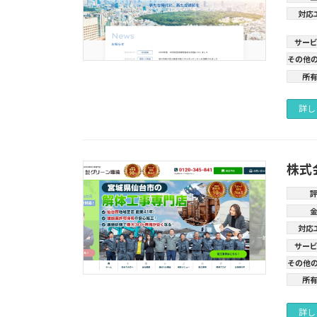
対応
サー
その他
所
詳し
株式
対応
サー
その他
所
詳し