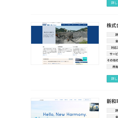
詳し
株式
対応
サー
その他
所
詳し
新和