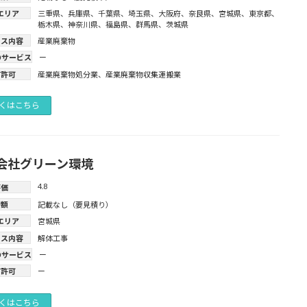
エリア
三重県
、
兵庫県
、
千葉県
、
埼玉県
、
大阪府
、
奈良県
、
宮城県
、
東京都
、
栃木県
、
神奈川県
、
福島県
、
群馬県
、
茨城県
ビス内容
産業廃棄物
のサービス
ー
有許可
産業廃棄物処分業
、
産業廃棄物収集運搬業
くはこちら
会社グリーン環境
4.8
評価
金額
記載なし（要見積り）
エリア
宮城県
ビス内容
解体工事
のサービス
ー
有許可
ー
くはこちら