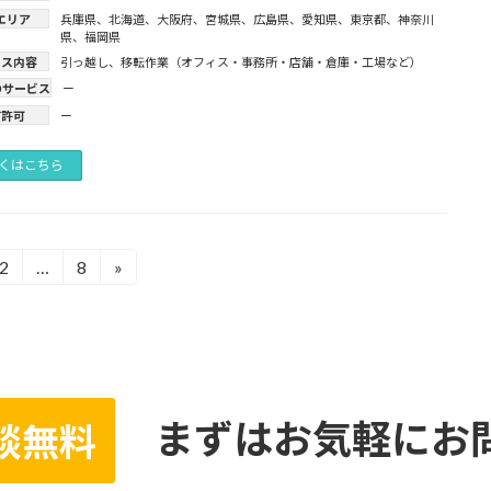
エリア
兵庫県
、
北海道
、
大阪府
、
宮城県
、
広島県
、
愛知県
、
東京都
、
神奈川
県
、
福岡県
ビス内容
引っ越し
、
移転作業（オフィス・事務所・店舗・倉庫・工場など）
のサービス
ー
有許可
ー
くはこちら
2
…
8
»
固
固
定
定
ペ
ペ
ー
ー
ジ
ジ
まずはお気軽にお
談無料