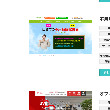
不用
対応
サー
その他
所
詳し
オフ