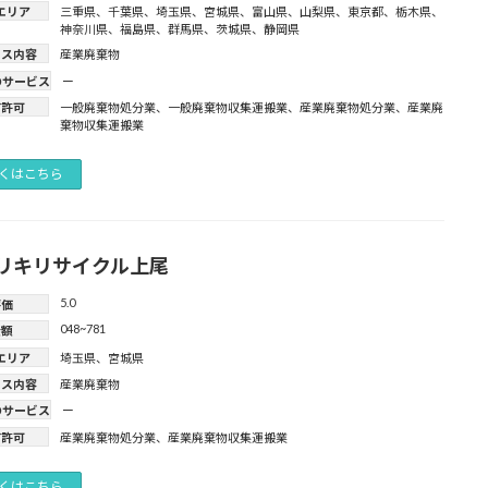
エリア
三重県
、
千葉県
、
埼玉県
、
宮城県
、
富山県
、
山梨県
、
東京都
、
栃木県
、
神奈川県
、
福島県
、
群馬県
、
茨城県
、
静岡県
ビス内容
産業廃棄物
のサービス
ー
有許可
一般廃棄物処分業
、
一般廃棄物収集運搬業
、
産業廃棄物処分業
、
産業廃
棄物収集運搬業
くはこちら
リキリサイクル上尾
5.0
評価
048~781
金額
エリア
埼玉県
、
宮城県
ビス内容
産業廃棄物
のサービス
ー
有許可
産業廃棄物処分業
、
産業廃棄物収集運搬業
くはこちら