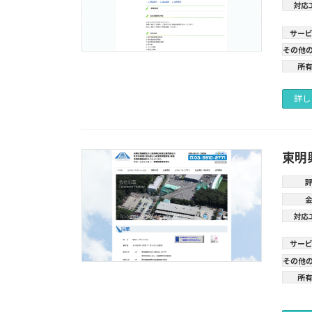
対応
サー
その他
所
詳し
東明
対応
サー
その他
所