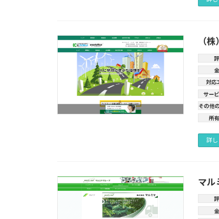
（株
対応
サー
その他
所
詳し
マル