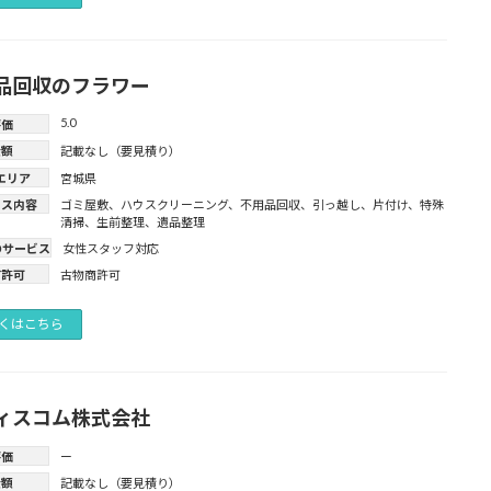
品回収のフラワー
5.0
評価
金額
記載なし（要見積り）
エリア
宮城県
ビス内容
ゴミ屋敷
、
ハウスクリーニング
、
不用品回収
、
引っ越し
、
片付け
、
特殊
清掃
、
生前整理
、
遺品整理
のサービス
女性スタッフ対応
有許可
古物商許可
くはこちら
ィスコム株式会社
評価
ー
金額
記載なし（要見積り）