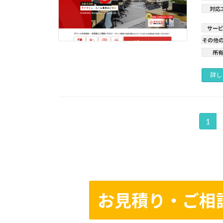
対応
サー
その他
所
詳し
投
1
固
定
稿
ペ
の
ー
ジ
ペ
お見積り・ご相
ー
ジ