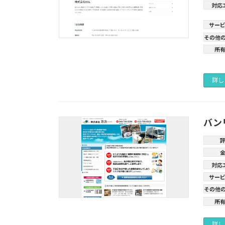
対応
サー
その他
所
詳し
バン
対応
サー
その他
所
詳し