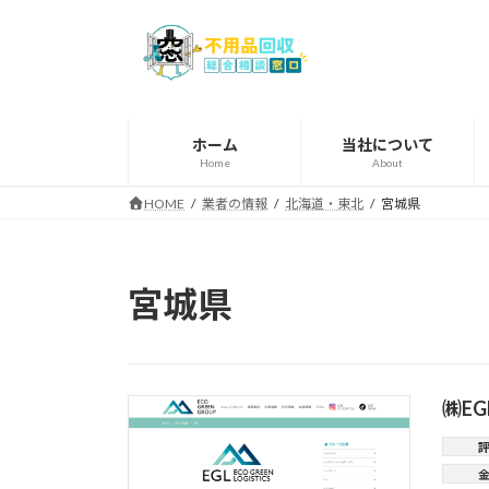
コ
ナ
ン
ビ
テ
ゲ
ン
ー
ツ
シ
へ
ョ
ホーム
当社について
Home
About
ス
ン
キ
に
HOME
業者の情報
北海道・東北
宮城県
ッ
移
プ
動
宮城県
㈱E