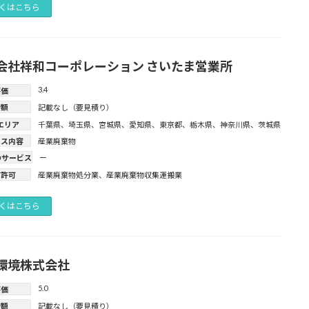
くはこちら
会社祥和コーポレーション さいたま営業所
3.4
評価
金額
記載なし（要見積り）
エリア
千葉県
、
埼玉県
、
宮城県
、
愛知県
、
東京都
、
栃木県
、
神奈川県
、
茨城県
ビス内容
産業廃棄物
のサービス
ー
有許可
産業廃棄物処分業
、
産業廃棄物収集運搬業
くはこちら
環境株式会社
5.0
評価
金額
記載なし（要見積り）