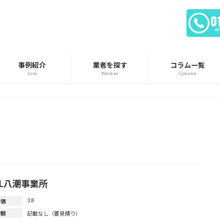
事例紹介
業者を探す
コラム一覧
Jirei
Worker
Column
GL八潮事業所
3.8
評価
金額
記載なし（要見積り）