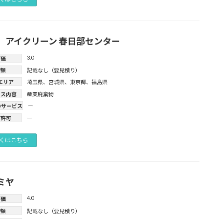
）アイクリーン 春日部センター
3.0
評価
金額
記載なし（要見積り）
エリア
埼玉県
、
宮城県
、
東京都
、
福島県
ビス内容
産業廃棄物
のサービス
ー
有許可
ー
くはこちら
ミヤ
4.0
評価
金額
記載なし（要見積り）