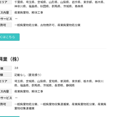
エリア
千葉県
、
埼玉県
、
宮城県
、
山形県
、
山梨県
、
岩手県
、
東京都
、
栃木県
、
神奈川県
、
福島県
、
秋田県
、
群馬県
、
茨城県
、
青森県
ビス内容
産業廃棄物
、
解体工事
のサービス
ー
有許可
一般廃棄物処分業
、
古物商許可
、
産業廃棄物処分業
くはこちら
興業（株）
3.8
評価
金額
記載なし（要見積り）
エリア
埼玉県
、
宮城県
、
山梨県
、
愛知県
、
新潟県
、
東京都
、
栃木県
、
神奈川
県
、
福島県
、
群馬県
、
茨城県
、
長野県
、
静岡県
ビス内容
産業廃棄物
、
解体工事
のサービス
ー
有許可
一般廃棄物処分業
、
一般廃棄物収集運搬業
、
産業廃棄物処分業
、
産業廃
棄物収集運搬業