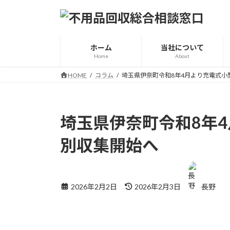
コ
ナ
ン
ビ
テ
ゲ
ン
ー
ホーム
当社について
ツ
シ
Home
About
へ
ョ
HOME
コラム
埼玉県伊奈町令和8年4月より充電式小
ス
ン
キ
に
ッ
移
プ
動
埼玉県伊奈町令和8年
別収集開始へ
最
終
更
2026年2月2日
2026年2月3日
長野
新
日
時
: