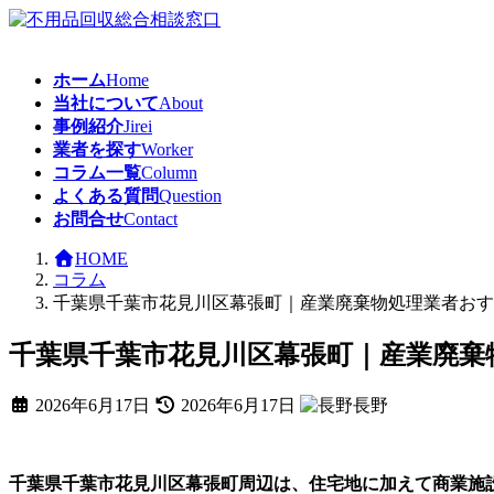
コ
ナ
ン
ビ
テ
ゲ
ホーム
Home
ン
ー
当社について
About
ツ
シ
事例紹介
Jirei
へ
ョ
業者を探す
Worker
ス
ン
コラム一覧
Column
キ
に
よくある質問
Question
ッ
移
お問合せ
Contact
プ
動
HOME
コラム
千葉県千葉市花見川区幕張町｜産業廃棄物処理業者おす
千葉県千葉市花見川区幕張町｜産業廃棄
最
2026年6月17日
2026年6月17日
長野
終
更
新
千葉県千葉市花見川区幕張町周辺は、住宅地に加えて商業施