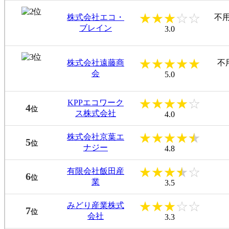
★
★
★
☆
☆
株式会社エコ・
不用
ブレイン
3.0
★
★
★
★
★
株式会社遠藤商
不
会
5.0
★
★
★
★
☆
KPPエコワーク
4
位
ス株式会社
4.0
★
★
★
★
★
株式会社京葉エ
5
位
ナジー
4.8
★
★
★
★
☆
有限会社飯田産
6
位
業
3.5
★
★
★
☆
☆
みどり産業株式
7
位
会社
3.3