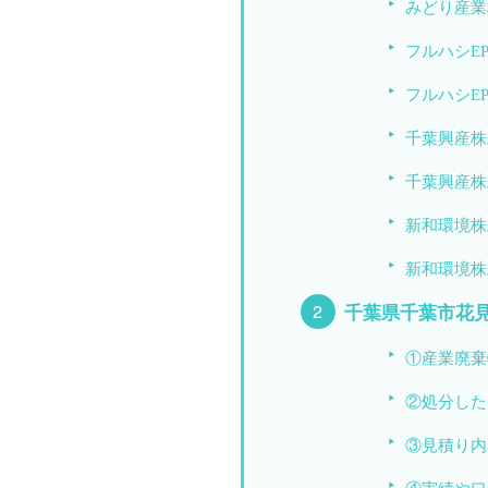
みどり産業
フルハシE
フルハシE
千葉興産株
千葉興産株
新和環境株
新和環境株
千葉県千葉市花
①産業廃棄
②処分した
③見積り内