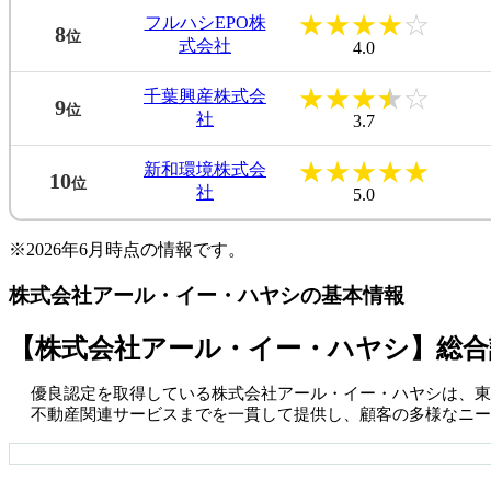
★
★
★
★
☆
フルハシEPO株
8
位
式会社
4.0
★
★
★
★
☆
千葉興産株式会
9
位
社
3.7
★
★
★
★
★
新和環境株式会
10
位
社
5.0
※2026年6月時点の情報です。
株式会社アール・イー・ハヤシの基本情報
【株式会社アール・イー・ハヤシ】総合
優良認定を取得している株式会社アール・イー・ハヤシは、東
不動産関連サービスまでを一貫して提供し、顧客の多様なニー