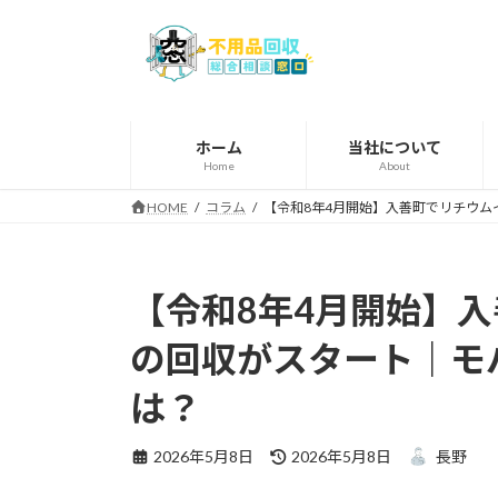
コ
ナ
ン
ビ
テ
ゲ
ン
ー
ツ
シ
へ
ョ
ホーム
当社について
Home
About
ス
ン
キ
に
HOME
コラム
【令和8年4月開始】入善町でリチウ
ッ
移
プ
動
【令和8年4月開始】
の回収がスタート｜モ
は？
最
2026年5月8日
2026年5月8日
長野
終
更