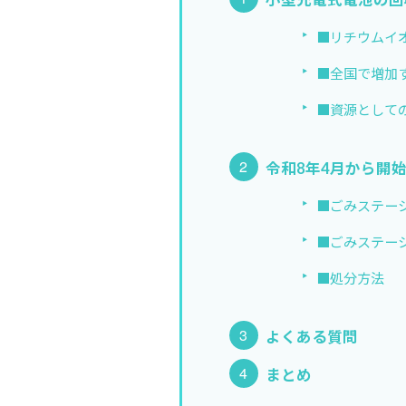
小型充電式電池の回
■リチウムイ
■全国で増加
■資源として
令和8年4月から開
■ごみステー
■ごみステー
■処分方法
よくある質問
まとめ