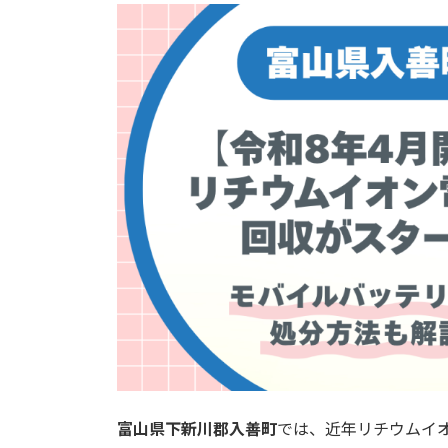
新
日
時
:
富山県下新川郡入善町
では、近年リチウムイ