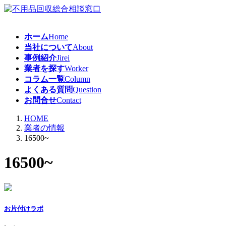
コ
ナ
ン
ビ
テ
ゲ
ホーム
Home
ン
ー
当社について
About
ツ
シ
事例紹介
Jirei
へ
ョ
業者を探す
Worker
ス
ン
コラム一覧
Column
キ
に
よくある質問
Question
ッ
移
お問合せ
Contact
プ
動
HOME
業者の情報
16500~
16500~
お片付けラボ