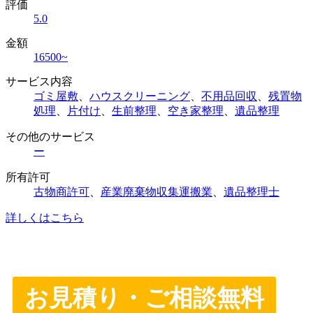
評価
5.0
金額
16500~
サービス内容
ゴミ屋敷
、
ハウスクリーニング
、
不用品回収
、
残置物
処理
、
片付け
、
生前整理
、
空き家整理
、
遺品整理
その他のサービス
ー
所有許可
古物商許可
、
産業廃棄物収集運搬業
、
遺品整理士
詳しくはこちら
お見積り・ご相談無料