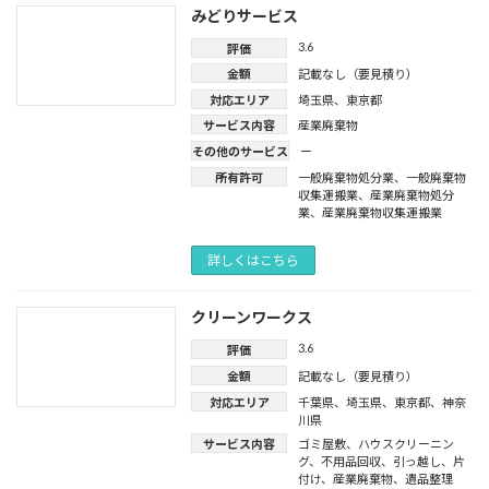
みどりサービス
3.6
評価
金額
記載なし（要見積り）
対応エリア
埼玉県
、
東京都
サービス内容
産業廃棄物
その他のサービス
ー
所有許可
一般廃棄物処分業
、
一般廃棄物
収集運搬業
、
産業廃棄物処分
業
、
産業廃棄物収集運搬業
詳しくはこちら
クリーンワークス
3.6
評価
金額
記載なし（要見積り）
対応エリア
千葉県
、
埼玉県
、
東京都
、
神奈
川県
サービス内容
ゴミ屋敷
、
ハウスクリーニン
グ
、
不用品回収
、
引っ越し
、
片
付け
、
産業廃棄物
、
遺品整理