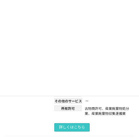
金額
記載なし（要見積り）
対応エリア
埼玉県
サービス内容
産業廃棄物
その他のサービス
ー
所有許可
古物商許可
詳しくはこちら
武蔵野金属株式会社 大宮営業所
3.6
評価
金額
記載なし（要見積り）
対応エリア
千葉県
、
埼玉県
サービス内容
産業廃棄物
、
解体工事
その他のサービス
ー
所有許可
古物商許可
、
産業廃棄物処分
業
、
産業廃棄物収集運搬業
詳しくはこちら