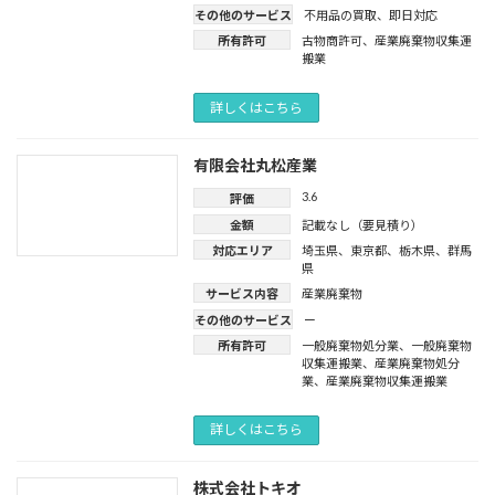
その他のサービス
不用品の買取
、
即日対応
所有許可
古物商許可
、
産業廃棄物収集運
搬業
詳しくはこちら
有限会社丸松産業
3.6
評価
金額
記載なし（要見積り）
対応エリア
埼玉県
、
東京都
、
栃木県
、
群馬
県
サービス内容
産業廃棄物
その他のサービス
ー
所有許可
一般廃棄物処分業
、
一般廃棄物
収集運搬業
、
産業廃棄物処分
業
、
産業廃棄物収集運搬業
詳しくはこちら
株式会社トキオ