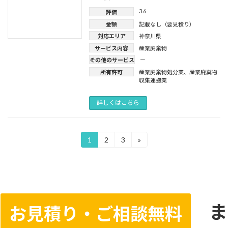
3.6
評価
金額
記載なし（要見積り）
対応エリア
神奈川県
サービス内容
産業廃棄物
その他のサービス
ー
所有許可
産業廃棄物処分業
、
産業廃棄物
収集運搬業
詳しくはこちら
投
1
2
3
»
固
固
固
定
定
定
稿
ペ
ペ
ペ
ー
ー
ー
の
ジ
ジ
ジ
ペ
ま
ー
お見積り・ご相談無料
ジ