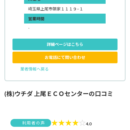
埼玉県上尾市領家１１１９−１
営業時間
-
詳細ページはこちら
お電話にて問い合わせ
業者情報へ戻る
(株)ウチダ 上尾ＥＣＯセンターの口コミ
★
★
★
★
☆
利用者の声
4.0