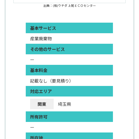
出典：(株)ウチダ 上尾ＥＣＯセンター
基本サービス
産業廃棄物
その他のサービス
ー
基本料金
記載なし（要見積り）
対応エリア
関東
埼玉県
所有許可
ー
所在地