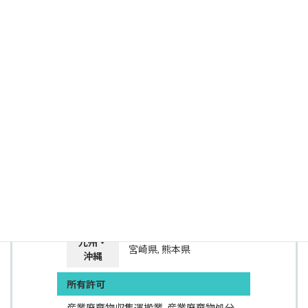
出典：株式会社 星山商店
基本サービス
解体工事, 産業廃棄物
その他のサービス
ー
基本料金
記載なし（要見積り）
対応エリア
九州・
宮崎県, 熊本県
沖縄
所有許可
産業廃棄物収集運搬業, 産業廃棄物処分