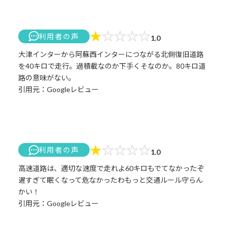
★
☆
☆
☆
☆
利用者の声
1.0
大津インターから阿蘇西インターにつながる北側復旧道路
を40キロで走行。過積載なのか下手くそなのか。80キロ道
路の意味がない。
引用元：Googleレビュー
★
☆
☆
☆
☆
利用者の声
1.0
高速道路は、適切な速度で走れよ60キロもでてなかったぞ
遅すぎて眠くなって危なかったわもっと交通ルール守らん
かい！
引用元：Googleレビュー