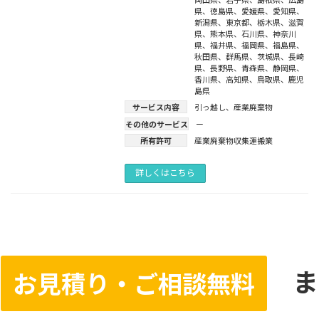
県
、
徳島県
、
愛媛県
、
愛知県
、
新潟県
、
東京都
、
栃木県
、
滋賀
県
、
熊本県
、
石川県
、
神奈川
県
、
福井県
、
福岡県
、
福島県
、
秋田県
、
群馬県
、
茨城県
、
長崎
県
、
長野県
、
青森県
、
静岡県
、
香川県
、
高知県
、
鳥取県
、
鹿児
島県
サービス内容
引っ越し
、
産業廃棄物
その他のサービス
ー
所有許可
産業廃棄物収集運搬業
詳しくはこちら
ま
お見積り・ご相談無料