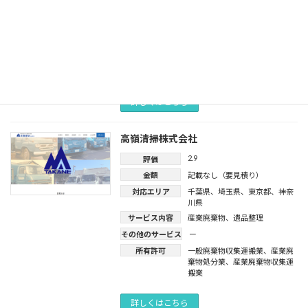
川県
、
鹿児島県
サービス内容
産業廃棄物
、
解体工事
その他のサービス
ー
所有許可
一般廃棄物処分業
、
一般廃棄物
収集運搬業
、
産業廃棄物処分
業
、
産業廃棄物収集運搬業
詳しくはこちら
高嶺清掃株式会社
2.9
評価
金額
記載なし（要見積り）
対応エリア
千葉県
、
埼玉県
、
東京都
、
神奈
川県
サービス内容
産業廃棄物
、
遺品整理
その他のサービス
ー
所有許可
一般廃棄物収集運搬業
、
産業廃
棄物処分業
、
産業廃棄物収集運
搬業
詳しくはこちら