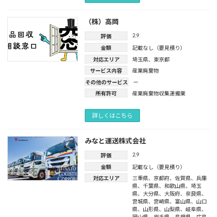
（株）高岡
2.9
評価
金額
記載なし（要見積り）
対応エリア
埼玉県
、
東京都
サービス内容
産業廃棄物
その他のサービス
ー
所有許可
産業廃棄物収集運搬業
詳しくはこちら
みなと運送株式会社
2.9
評価
金額
記載なし（要見積り）
対応エリア
三重県
、
京都府
、
佐賀県
、
兵庫
県
、
千葉県
、
和歌山県
、
埼玉
県
、
大分県
、
大阪府
、
奈良県
、
宮城県
、
宮崎県
、
富山県
、
山口
県
、
山形県
、
山梨県
、
岐阜県
、
岡山県
、
岩手県
、
島根県
、
広島