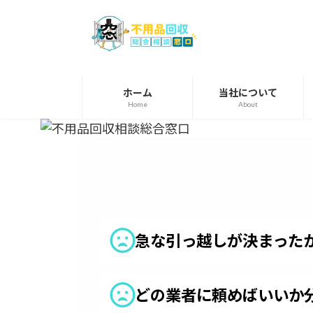
コ
ナ
ン
ビ
テ
ゲ
ン
ー
ツ
シ
へ
ョ
ホーム
当社について
Home
About
ス
ン
キ
に
ッ
移
プ
動
急な引っ越しが決まった
どの業者に頼めばいいか