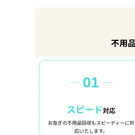
不用
01
スピード
対応
お急ぎの不用品回収も
スピーディーに対
応いたします。