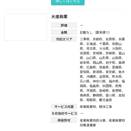
詳しくはこちら
大進興業
評価
ー
金額
記載なし（要見積り）
対応エリア
三重県
、
京都府
、
佐賀県
、
兵庫
県
、
北海道
、
千葉県
、
和歌山
県
、
埼玉県
、
大分県
、
大阪府
、
奈良県
、
宮城県
、
宮崎県
、
富山
県
、
山口県
、
山形県
、
山梨県
、
岐阜県
、
岡山県
、
岩手県
、
島根
県
、
広島県
、
徳島県
、
愛媛県
、
愛知県
、
新潟県
、
東京都
、
栃木
県
、
沖縄県
、
滋賀県
、
熊本県
、
石川県
、
神奈川県
、
福井県
、
福
岡県
、
福島県
、
秋田県
、
群馬
県
、
茨城県
、
長崎県
、
長野県
、
青森県
、
静岡県
、
香川県
、
高知
県
、
鳥取県
、
鹿児島県
サービス内容
産業廃棄物
、
解体工事
その他のサービス
ー
所有許可
産業廃棄物処分業
、
産業廃棄物
収集運搬業