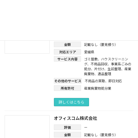
詳しくはこちら
愛媛セーフティ
4.9
評価
金額
記載なし（要見積り）
対応エリア
愛媛県
サービス内容
ゴミ屋敷
、
ハウスクリーニン
グ
、
不用品回収
、
事業系ごみの
処分
、
片付け
、
生前整理
、
産業
廃棄物
、
遺品整理
その他のサービス
不用品の買取
、
即日対応
所有許可
産業廃棄物処分業
詳しくはこちら
オフィスコム株式会社
評価
ー
金額
記載なし（要見積り）