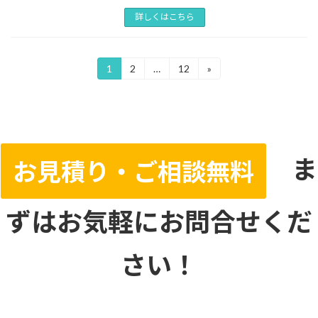
詳しくはこちら
投
1
2
…
12
»
固
固
固
定
定
定
稿
ペ
ペ
ペ
ー
ー
ー
の
ジ
ジ
ジ
ペ
ま
ー
お見積り・ご相談無料
ジ
送
ずはお気軽にお問合せくだ
り
さい！