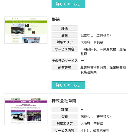
詳しくはこちら
優徳
評価
ー
金額
記載なし（要見積り）
対応エリア
大阪府
、
奈良県
サービス内容
不用品回収
、
産業廃棄物
、
遺品
整理
その他のサービス
ー
所有許可
産業廃棄物処分業
、
産業廃棄物
収集運搬業
詳しくはこちら
株式会社章南
評価
ー
金額
記載なし（要見積り）
対応エリア
大阪府
、
奈良県
サービス内容
片付け
、
産業廃棄物