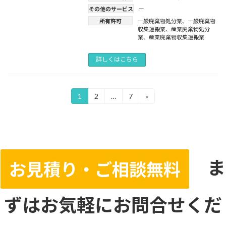
その他のサービス
ー
所有許可
一般廃棄物処分業
、
一般廃棄物
収集運搬業
、
産業廃棄物処分
業
、
産業廃棄物収集運搬業
詳しくはこちら
投
1
2
…
7
»
固
固
固
定
定
定
稿
ペ
ペ
ペ
ー
ー
ー
の
ジ
ジ
ジ
ペ
ま
ー
お見積り・ご相談無料
ジ
送
ずはお気軽にお問合せくだ
り