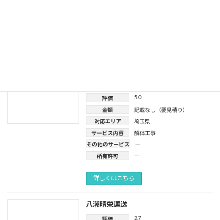
サービス内容
産業廃棄物
、
解体工事
その他のサービス
ー
所有許可
一般廃棄物収集運搬業
、
産業廃
棄物収集運搬業
詳しくはこちら
（株）北伸
5.0
評価
金額
記載なし（要見積り）
対応エリア
埼玉県
サービス内容
解体工事
その他のサービス
ー
所有許可
ー
詳しくはこちら
八潮晴栄運送
2.7
評価