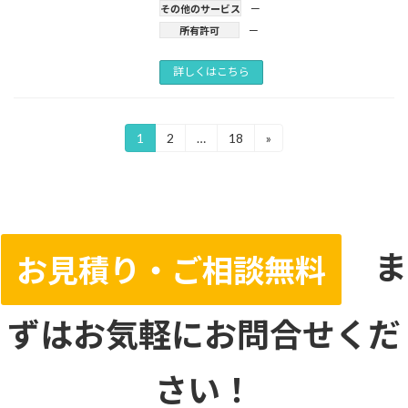
その他のサービス
ー
所有許可
ー
詳しくはこちら
投
1
2
…
18
»
固
固
固
定
定
定
稿
ペ
ペ
ペ
ー
ー
ー
の
ジ
ジ
ジ
ペ
ま
ー
お見積り・ご相談無料
ジ
送
ずはお気軽にお問合せくだ
り
さい！