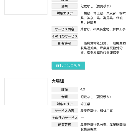
金額
記載なし（要見積り）
対応エリア
千葉県
、
埼玉県
、
東京都
、
栃木
県
、
神奈川県
、
群馬県
、
茨城
県
、
静岡県
サービス内容
片付け
、
産業廃棄物
、
解体工事
その他のサービス
ー
所有許可
一般廃棄物処分業
、
一般廃棄物
収集運搬業
、
産業廃棄物処分
業
、
産業廃棄物収集運搬業
詳しくはこちら
大場組
4.0
評価
金額
記載なし（要見積り）
対応エリア
埼玉県
サービス内容
産業廃棄物
、
解体工事
その他のサービス
ー
所有許可
産業廃棄物処分業
、
産業廃棄物
収集運搬業