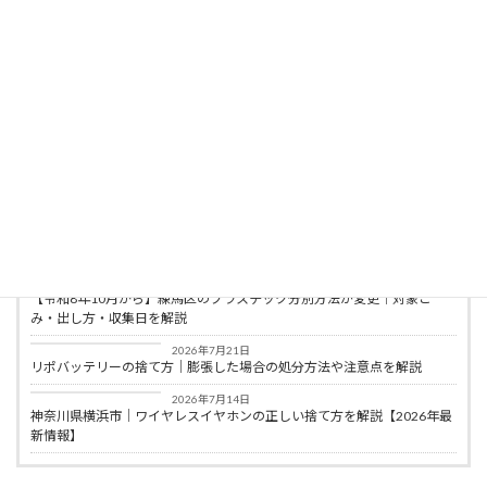
総合相談窓口」の代表として活動。適正な回収
サービスの普及と、業界の健全化を目指して運
営を行っている。
ライターとしては、これまで不用品回収・産業
廃棄物・粗大ごみ関連の専門記事を100本以上
執筆。実務経験をもとに、正確かつ実用性の高
い情報発信を心がけている。
最新の投稿
コラム
2026年8月7日
【令和8年10月から】 名古屋市で粗大ごみの対象が変更に
コラム
2026年7月28日
【令和8年10月から】練馬区のプラスチック分別方法が変更｜対象ご
み・出し方・収集日を解説
コラム
2026年7月21日
リポバッテリーの捨て方｜膨張した場合の処分方法や注意点を解説
コラム
2026年7月14日
神奈川県横浜市｜ワイヤレスイヤホンの正しい捨て方を解説【2026年最
新情報】